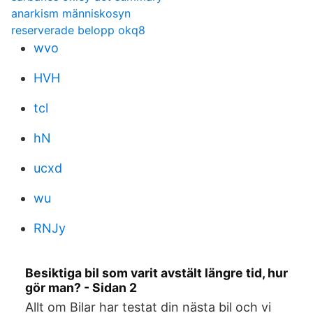
anarkism människosyn
reserverade belopp okq8
wvo
HVH
tcl
hN
ucxd
wu
RNJy
Besiktiga bil som varit avstält längre tid, hur
gör man? - Sidan 2
Allt om Bilar har testat din nästa bil och vi