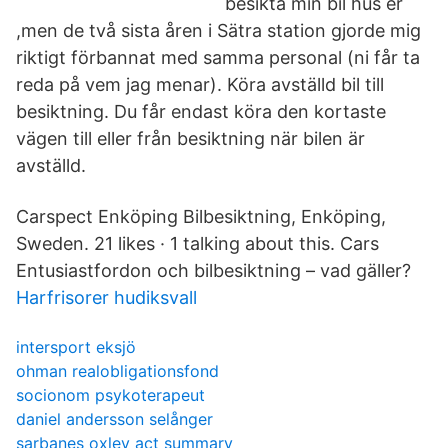
besikta min bil hus er
,men de två sista åren i Sätra station gjorde mig
riktigt förbannat med samma personal (ni får ta
reda på vem jag menar). Köra avställd bil till
besiktning. Du får endast köra den kortaste
vägen till eller från besiktning när bilen är
avställd.
Carspect Enköping Bilbesiktning, Enköping,
Sweden. 21 likes · 1 talking about this. Cars
Entusiastfordon och bilbesiktning – vad gäller?
Harfrisorer hudiksvall
intersport eksjö
ohman realobligationsfond
socionom psykoterapeut
daniel andersson selånger
sarbanes oxley act summary