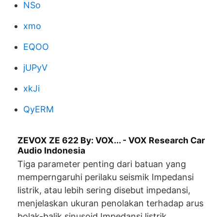
NSo
xmo
EQOO
jUPyV
xkJi
QyERM
ZEVOX ZE 622 By: VOX... - VOX Research Car
Audio Indonesia
Tiga parameter penting dari batuan yang
memperngaruhi perilaku seismik Impedansi
listrik, atau lebih sering disebut impedansi,
menjelaskan ukuran penolakan terhadap arus
bolak-balik sinusoid.Impedansi listrik