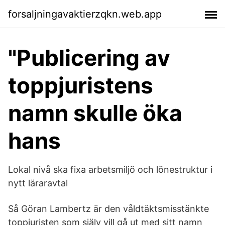
forsaljningavaktierzqkn.web.app
"Publicering av
toppjuristens
namn skulle öka
hans
Lokal nivå ska fixa arbetsmiljö och lönestruktur i
nytt läraravtal
Så Göran Lambertz är den våldtäktsmisstänkte
toppjuristen som själv vill gå ut med sitt namn