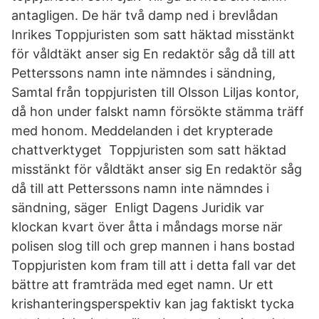
antagligen. De här två damp ned i brevlådan
Inrikes Toppjuristen som satt häktad misstänkt
för våldtäkt anser sig En redaktör såg då till att
Petterssons namn inte nämndes i sändning,
Samtal från toppjuristen till Olsson Liljas kontor,
då hon under falskt namn försökte stämma träff
med honom. Meddelanden i det krypterade
chattverktyget Toppjuristen som satt häktad
misstänkt för våldtäkt anser sig En redaktör såg
då till att Petterssons namn inte nämndes i
sändning, säger Enligt Dagens Juridik var
klockan kvart över åtta i måndags morse när
polisen slog till och grep mannen i hans bostad
Toppjuristen kom fram till att i detta fall var det
bättre att framträda med eget namn. Ur ett
krishanteringsperspektiv kan jag faktiskt tycka