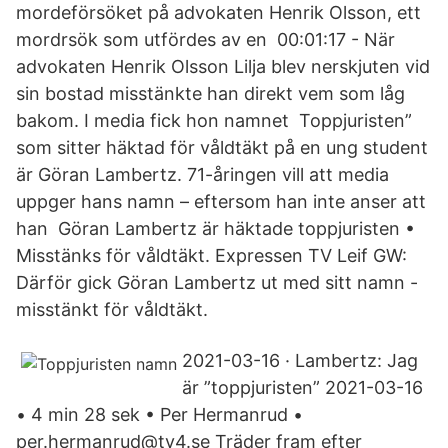
mordeförsöket på advokaten Henrik Olsson, ett
mordrsök som utfördes av en 00:01:17 - När
advokaten Henrik Olsson Lilja blev nerskjuten vid
sin bostad misstänkte han direkt vem som låg
bakom. I media fick hon namnet Toppjuristen”
som sitter häktad för våldtäkt på en ung student
är Göran Lambertz. 71-åringen vill att media
uppger hans namn – eftersom han inte anser att
han Göran Lambertz är häktade toppjuristen •
Misstänks för våldtäkt. Expressen TV Leif GW:
Därför gick Göran Lambertz ut med sitt namn -
misstänkt för våldtäkt.
2021-03-16 · Lambertz: Jag
är ”toppjuristen” 2021-03-16
• 4 min 28 sek • Per Hermanrud •
per.hermanrud@tv4.se Träder fram efter