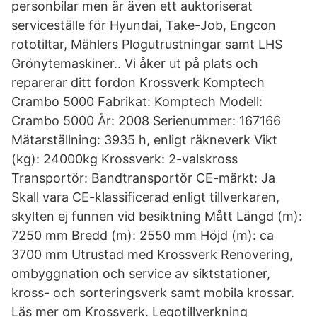
personbilar men är även ett auktoriserat
serviceställe för Hyundai, Take-Job, Engcon
rototiltar, Mählers Plogutrustningar samt LHS
Grönytemaskiner.. Vi åker ut på plats och
reparerar ditt fordon Krossverk Komptech
Crambo 5000 Fabrikat: Komptech Modell:
Crambo 5000 År: 2008 Serienummer: 167166
Mätarställning: 3935 h, enligt räkneverk Vikt
(kg): 24000kg Krossverk: 2-valskross
Transportör: Bandtransportör CE-märkt: Ja
Skall vara CE-klassificerad enligt tillverkaren,
skylten ej funnen vid besiktning Mått Längd (m):
7250 mm Bredd (m): 2550 mm Höjd (m): ca
3700 mm Utrustad med Krossverk Renovering,
ombyggnation och service av siktstationer,
kross- och sorteringsverk samt mobila krossar.
Läs mer om Krossverk. Legotillverkning