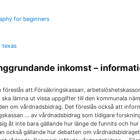
aphy for beginners
n texas
ggrundande inkomst – information
n föreslås att Försäkringskassan, arbetslöshetskasso
ska lämna ut vissa uppgifter till den kommunala n
en om vårdnadsbidrag. Det föreslås också att infor
gskassan … av vårdnadsbidrag som tidigare forskning
sig åt inte bara gällande hur länge de funnits och hu
an också gällande hur debatten om vårdnadsbidraget d