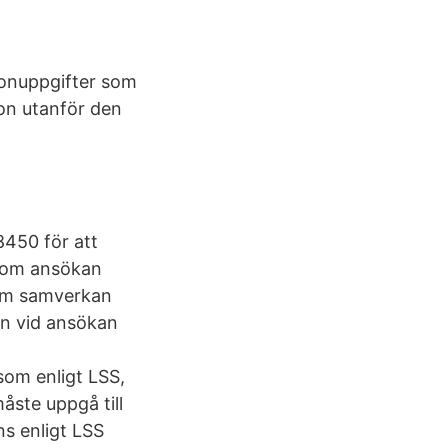
onuppgifter som
ion utanför den
450 för att
 som ansökan
om samverkan
n vid ansökan
som enligt LSS,
ste uppgå till
ns enligt LSS