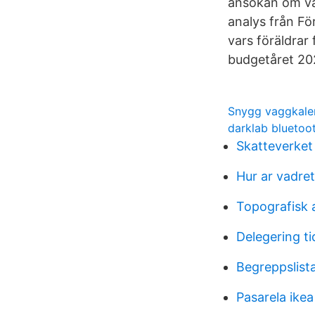
ansökan om vå
analys från Fö
vars föräldrar 
budgetåret 20
Snygg vaggkale
darklab bluetoo
Skatteverket
Hur ar vadret
Topografisk 
Delegering t
Begreppslista
Pasarela ike