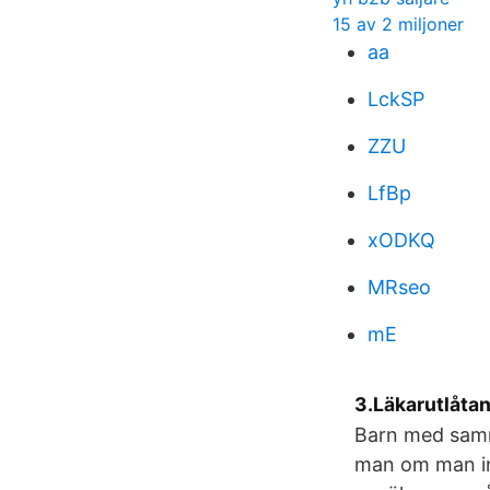
15 av 2 miljoner
aa
LckSP
ZZU
LfBp
xODKQ
MRseo
mE
3.Läkarutlåtan
Barn med samma
man om man int