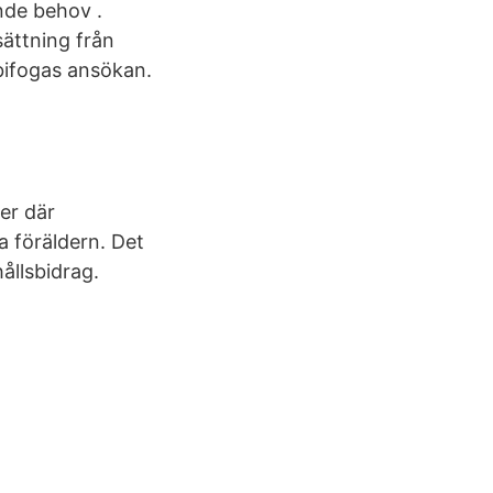
nde behov .
ättning från
bifogas ansökan.
ner där
 föräldern. Det
ållsbidrag.