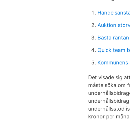
Handelsanstä
Auktion storv
Bästa räntan
Quick team bu
Kommunens 
Det visade sig a
måste söka om fr
underhållsbidrag
underhållsbidrag
underhållsstöd is
kronor per måna