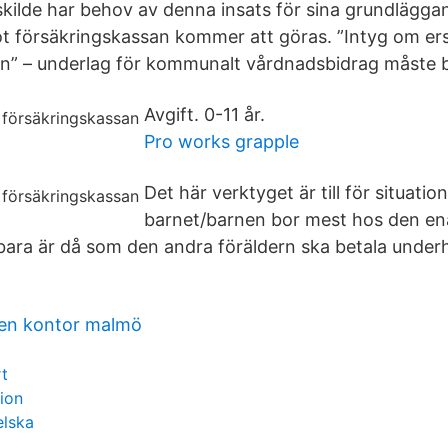
skilde har behov av denna insats för sina grundlägga
t försäkringskassan kommer att göras. ”Intyg om ers
an” – underlag för kommunalt vårdnadsbidrag måste 
Avgift. 0-11 år.
Pro works grapple
Det här verktyget är till för situatio
barnet/barnen bor mest hos den ena
 bara är då som den andra föräldern ska betala underh
sen kontor malmö
rt
ion
elska