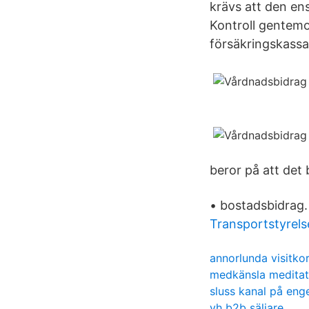
krävs att den en
Kontroll gentemo
försäkringskass
beror på att det
• bostadsbidrag.
Transportstyrel
annorlunda visitko
medkänsla meditat
sluss kanal på eng
yh b2b säljare