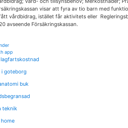
rdbidrag; Vård- och tillsynsbehov; Merkostnader; Pr
rsäkringskassan visar att fyra av tio barn med funkti
fått vårdbidrag, istället får aktivitets eller Reglerings
20 avseende Försäkringskassan.
nder
th app
 lagfartskostnad
 i goteborg
anatomi buk
idsbegransad
 teknik
a home