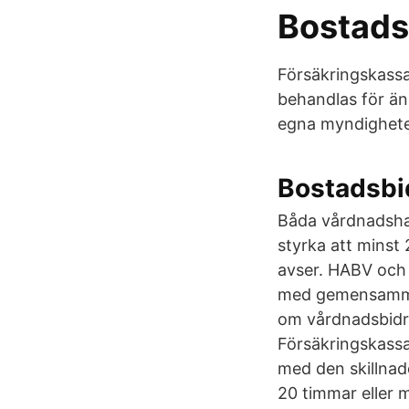
Bostadsb
Försäkringskass
behandlas för än
egna myndigheten
Bostadsbid
Båda vårdnadshav
styrka att minst
avser. HABV och
med gemensamma 
om vårdnadsbidra
Försäkringskassa
med den skillnad
20 timmar eller m