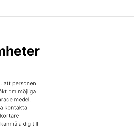
mheter
a. att personen
sökt om möjliga
parade medel.
ha kontakta
 kortare
kanmäla dig till