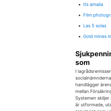
Its amalia
Film photogr
Las 5 solas
Gold mines i
Sjukpennin
som
I lagrådsremisse
socialnämnderna 
handlägger ärend
mellan Försäkrin
Systemen skiljer 
är utformade, ut