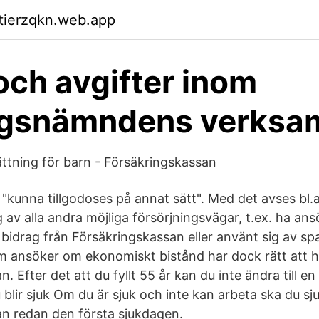
ktierzqkn.web.app
och avgifter inom
gsnämndens verksa
tning för barn - Försäkringskassan
 "kunna tillgodoses på annat sätt". Med det avses bl.
 av alla andra möjliga försörjningsvägar, t.ex. ha an
 bidrag från Försäkringskassan eller använt sig av s
om ansöker om ekonomiskt bistånd har dock rätt att 
. Efter det att du fyllt 55 år kan du inte ändra till en
blir sjuk Om du är sjuk och inte kan arbeta ska du sju
n redan den första sjukdagen.