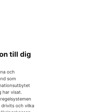
 till dig
rna och
ämnd som
mationsutbytet
 har visat.
r regelsystemen
rivits och vilka