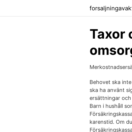
forsaljningava
Taxor 
omsor
Merkostnadsersät
Behovet ska inte
ska ha använt sig
ersättningar och
Barn i hushåll s
Försäkringskassan
karenstid. Om du 
Försäkringskassa