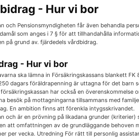
idrag - Hur vi bor
an och Pensionsmyndigheten får även behandla pers
damål som anges i 7 § för att tillhandahålla informat
 på grund av. fjärdedels vårdbidrag.
rag - Hur vi bor
arna ska lämna in Försäkringskassans blankett FK 8
 250 dagars föräldrapenning är uttagna för det barn
 försäkringskassan har också en överenskommelse 
besök på mottagningarna tillsammans med familje
g. En ambition finns att förenkla intygsskrivandet.
n och är en prövning på likadana grunder (kriterier) 
en att omfattningen av de grundläggande behoven må
er per vecka. Utredning För rätt till personlig assista