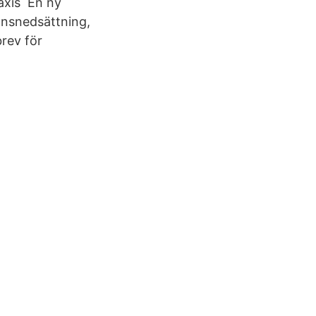
axis En ny
onsnedsättning,
brev för