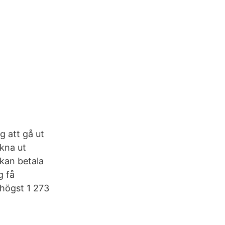
g att gå ut
kna ut
 kan betala
g få
 högst 1 273