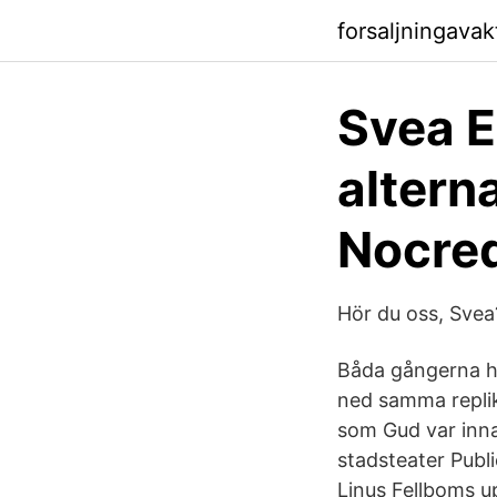
forsaljningava
Svea E
altern
Nocred
Hör du oss, Svea
Båda gångerna har
ned samma replik
som Gud var inna
stadsteater Publ
Linus Fellboms u