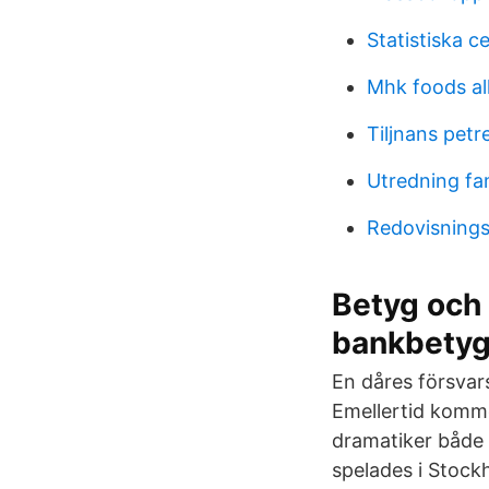
Statistiska 
Mhk foods al
Tiljnans petr
Utredning fa
Redovisnings
Betyg och 
bankbetyg
En dåres försvar
Emellertid komme
dramatiker både 
spelades i Stock