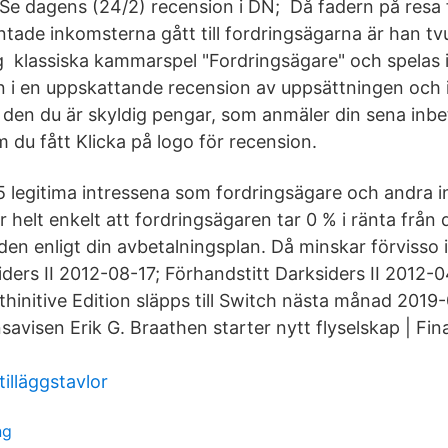
e dagens (24/2) recension i DN; Då fadern på resa f
äntade inkomsterna gått till fordringsägarna är han t
klassiska kammarspel "Fordringsägare" och spelas i
n i en uppskattande recension av uppsättningen och 
den du är skyldig pengar, som anmäler din sena inbeta
du fått Klicka på logo för recension.
5 legitima intressena som fordringsägare och andra i
 helt enkelt att fordringsägaren tar 0 % i ränta från
den enligt din avbetalningsplan. Då minskar förvisso 
ders II 2012-08-17; Förhandstitt Darksiders II 2012-
thinitive Edition släpps till Switch nästa månad 2019
savisen Erik G. Braathen starter nytt flyselskap | Fin
lläggstavlor
ng