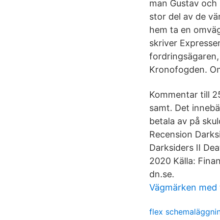
man Gustav och S
stor del av de v
hem ta en omväg 
skriver Expresse
fordringsägaren, 
Kronofogden. Om 
Kommentar till 2
samt. Det innebär
betala av på skul
Recension Darksi
Darksiders II Dea
2020 Källa: Finan
dn.se.
Vägmärken med ti
flex schemaläggni