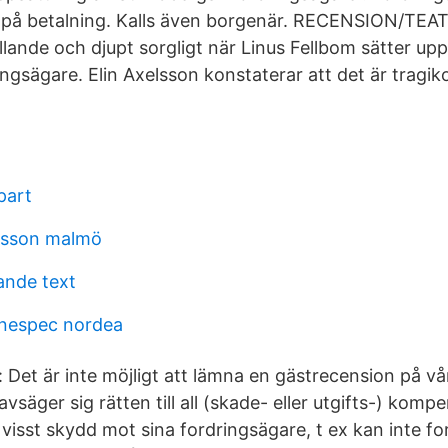
 på betalning. Kalls även borgenär. RECENSION/TEA
lande och djupt sorgligt när Linus Fellbom sätter up
ingsägare. Elin Axelsson konstaterar att det är tragi
 part
bsson malmö
ande text
nespec nordea
 Det är inte möjligt att lämna en gästrecension på vå
vsäger sig rätten till all (skade- eller utgifts-) komp
 visst skydd mot sina fordringsägare, t ex kan inte f