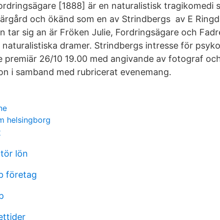
ordringsägare [1888] är en naturalistisk tragikomedi s
ärgård och ökänd som en av Strindbergs av E Ringd
n tar sig an är Fröken Julie, Fordringsägare och Fadre
 naturalistiska dramer. Strindbergs intresse för psyk
e premiär 26/10 19.00 med angivande av fotograf och
sion i samband med rubricerat evenemang.
ne
rm helsingborg
t
tör lön
b företag
p
ettider