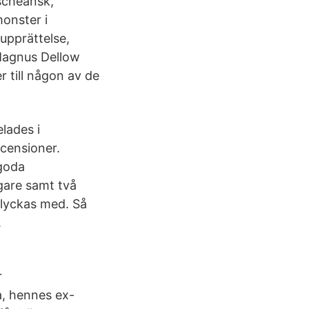
scheansk,
onster i
upprättelse,
 Magnus Dellow
 till någon av de
lades i
censioner.
 goda
ägare samt två
slyckas med. Så
.
r
a, hennes ex-