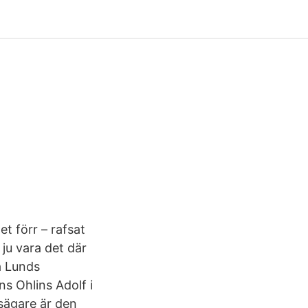
et förr – rafsat
ju vara det där
å Lunds
s Ohlins Adolf i
sägare är den