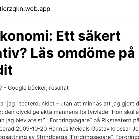
ktierzqkn.web.app
konomi: Ett säkert
ativ? Läs omdöme på
it
? - Google böcker, resultat
 jag i teaterdunklet – utan att minnas att jag gjort d
: den olycklige äkta mannens förtvivlade ”Hon skulle 
n jag blev ateist”. ”Fordringsägare” på Riksteatern p
icerad 2009-10-20 Hannes Meidals Gustav krossar Jen
ppsättning av Strindbergs ”Fordringsägare”. Fordring