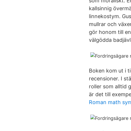
som moraliskt. E
kallsinnig över
linnekostym. Gus
mullrar och växe
gör honom till e
välgödda badjävl
Boken kom ut i t
recensioner. I st
roller som alltid
är det till exemp
Roman math sym