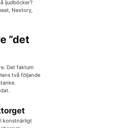
å ljudböcker?
beat, Nextory,
e ”det
re. Det faktum
Hans två följande
åtanke.
idat.
ktorget
l konstnärligt