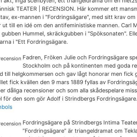
n akt, inga scenbyten, ett triangeldrama om en nietz
människ TEATER | RECENSION. Här kommer ett mansm
tav, ex-mannen i "Fordringsägare", med sitt krav om 
r ut till en idé om den antifeministiske mannen. Carl
n gubben Hummel, skräckgubben i "Spöksonaten". Eller
arna i "Ett Fordringsägare.
Fadren, Fröken Julie och Fordringsägare spe
Stockholm och på kontinenten med goda re
id till helgkommersen och gav lågt honorar men fick
ället fick kvällen den 9 mars 1889 fyllas av Fordrings
 ger dåliga recensioner och som alla skådespelare mis
el för den som gör Adolf i Strindbergs Fordringsägare
bols
Fordringsägare på Strindbergs Intima Teate
”Fordringsägare” är triangeldramat om Tekl