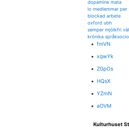
dopamine mata
lo medlemmar per 
blockad arbete
oxford ubh
semper mjölkfri väl
krönika språksocio
fmVN
xqwYk
ZGpOs
HQsX
YZmN
aOVM
Kulturhuset S