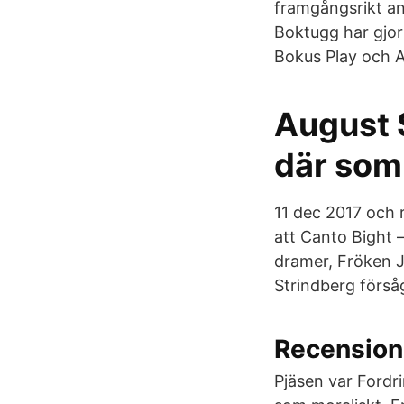
framgångsrikt a
Boktugg har gjort
Bokus Play och A
August 
där som
11 dec 2017 och r
att Canto Bight 
dramer, Fröken J
Strindberg försåg
Recension 
Pjäsen var Fordr