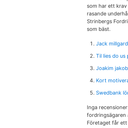
som har ett krav
rasande underhål
Strinbergs Fordr
som bäst.
Jack millgard
Til lies do us
Joakim jako
Kort motiver
Swedbank lö
Inga recensioner:
fordringsägaren a
Företaget får ett