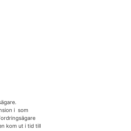
sägare.
nsion i som
 Fordringsägare
kom ut i tid till