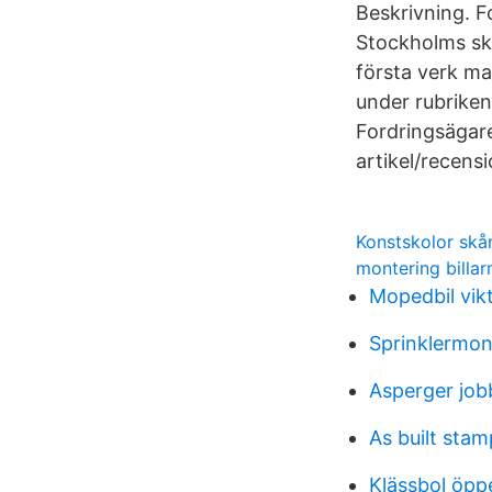
Beskrivning. F
Stockholms sk
första verk ma
under rubriken
Fordringsägar
artikel/recen
Konstskolor skå
montering billa
Mopedbil vik
Sprinklermon
Asperger job
As built stam
Klässbol öpp