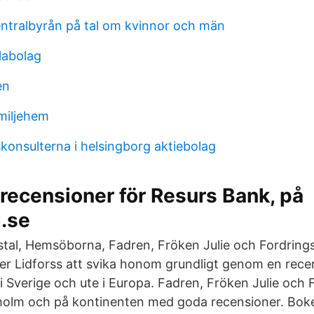
centralbyrån på tal om kvinnor och män
labolag
en
miljehem
konsulterna i helsingborg aktiebolag
recensioner för Resurs Bank, på
.se
stal, Hemsöborna, Fadren, Fröken Julie och Fordring
r Lidforss att svika honom grundligt genom en rece
i Sverige och ute i Europa. Fadren, Fröken Julie och
holm och på kontinenten med goda recensioner. Boken 