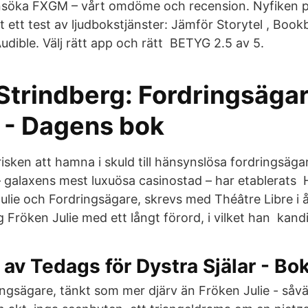
nsöka FXGM – vårt omdöme och recension. Nyfiken p
 ett test av ljudbokstjänster: Jämför Storytel , Book
udible. Välj rätt app och rätt BETYG 2.5 av 5.
Strindberg: Fordringsägar
 - Dagens bok
isken att hamna i skuld till hänsynslösa fordringsäga
– galaxens mest luxuösa casinostad – har etablerats 
ulie och Fordringsägare, skrevs med Théâtre Libre i 
 Fröken Julie med ett långt förord, i vilket han kand
av Tedags för Dystra Själar - Bo
ingsägare, tänkt som mer djärv än Fröken Julie - såvä