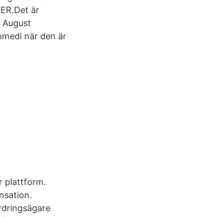
TER.Det är
p August
komedi när den är
r plattform.
ensation.
ordringsägare