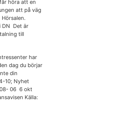
år höra att en
vungen att på väg
 Hörsalen.
i DN Det är
lning till
ntressenter har
 den dag du börjar
inte din
04-10; Nyhet
-08- 06 6 okt
ansavisen Källa: